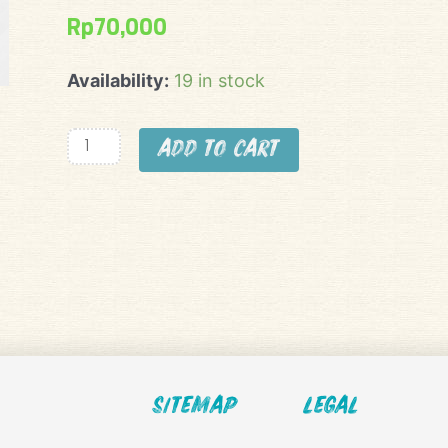
Rp
70,000
Happy
Availability:
19 in stock
Soju
Mango
Add to cart
quantity
sitemap
LEGAL